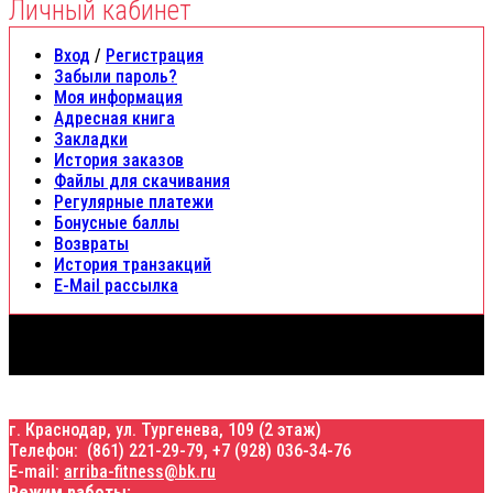
Личный кабинет
Вход
/
Регистрация
Забыли пароль?
Моя информация
Адресная книга
Закладки
История заказов
Файлы для скачивания
Регулярные платежи
Бонусные баллы
Возвраты
История транзакций
E-Mail рассылка
1
г. Краснодар, ул. Тургенева, 109 (2 этаж)
Телефон: (861) 221-29-79,
+7 (928) 036-34-76
E-mail:
arriba-fitness@bk.ru
Режим работы: